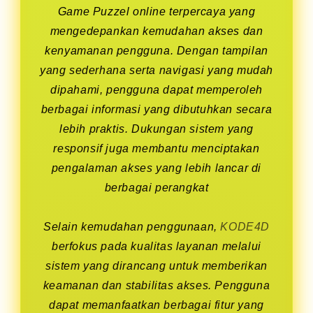
Game Puzzel online terpercaya yang
mengedepankan kemudahan akses dan
kenyamanan pengguna. Dengan tampilan
yang sederhana serta navigasi yang mudah
dipahami, pengguna dapat memperoleh
berbagai informasi yang dibutuhkan secara
lebih praktis. Dukungan sistem yang
responsif juga membantu menciptakan
pengalaman akses yang lebih lancar di
berbagai perangkat
Selain kemudahan penggunaan,
KODE4D
berfokus pada kualitas layanan melalui
sistem yang dirancang untuk memberikan
keamanan dan stabilitas akses. Pengguna
dapat memanfaatkan berbagai fitur yang