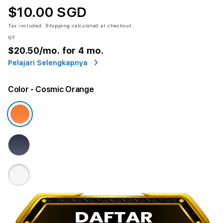
$10.00 SGD
Tax included.
Shipping
calculated at checkout.
or
$20.50
/mo. for 4 mo.
Pelajari Selengkapnya
Color
- Cosmic Orange