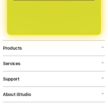
yang stabil dan nyaman.
Ya, informasi yang tersedia
diperbarui secara rutin agar
pengguna dapat memperoleh
informasi terbaru.
Products
Services
KODE4D
TOTO
Support
AppleCare+
SITUS KODE4D
Corporate
GAME ONLINE
About iStudio
My Account
SITUS KODE4D
Platform Game Puzzel
Collection & Delivery
Elush Service Provider