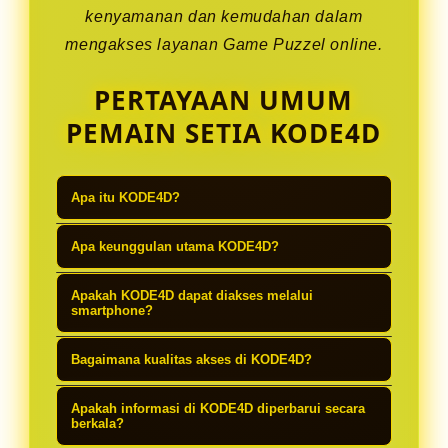
kenyamanan dan kemudahan dalam
mengakses layanan Game Puzzel online.
PERTAYAAN UMUM
PEMAIN SETIA KODE4D
Apa itu KODE4D?
KODE4D merupakan platform situs
Apa keunggulan utama KODE4D?
Game Puzzel online terpercaya
Keunggulannya meliputi akses yang
dengan akses mudah, layanan
Apakah KODE4D dapat diakses melalui
mudah, sistem yang responsif,
smartphone?
responsif, sistem aman, dan
keamanan yang terjaga, dan
informasi terbaru untuk pengguna
Ya, KODE4D dapat diakses melalui
Bagaimana kualitas akses di KODE4D?
dukungan layanan yang profesional.
setiap hari.
perangkat mobile maupun desktop
Sistem KODE4D dirancang agar
dengan tampilan yang menyesuaikan
Apakah informasi di KODE4D diperbarui secara
pengguna dapat menikmati akses
berkala?
perangkat pengguna.